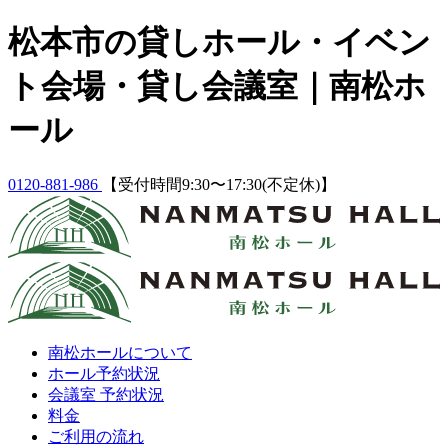
Skip
松本市の貸しホール・イベン
to
content
ト会場・貸し会議室｜南松ホ
ール
0120-881-986
【受付時間9:30〜17:30(不定休)】
南松ホールについて
ホール予約状況
会議室 予約状況
料金
ご利用の流れ