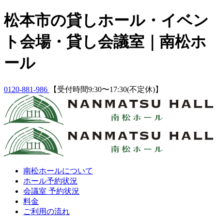
Skip
松本市の貸しホール・イベン
to
content
ト会場・貸し会議室｜南松ホ
ール
0120-881-986
【受付時間9:30〜17:30(不定休)】
南松ホールについて
ホール予約状況
会議室 予約状況
料金
ご利用の流れ