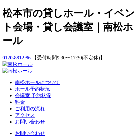
Skip
松本市の貸しホール・イベン
to
content
ト会場・貸し会議室｜南松ホ
ール
0120-881-986
【受付時間9:30〜17:30(不定休)】
南松ホールについて
ホール予約状況
会議室 予約状況
料金
ご利用の流れ
アクセス
お問い合わせ
お問い合わせ