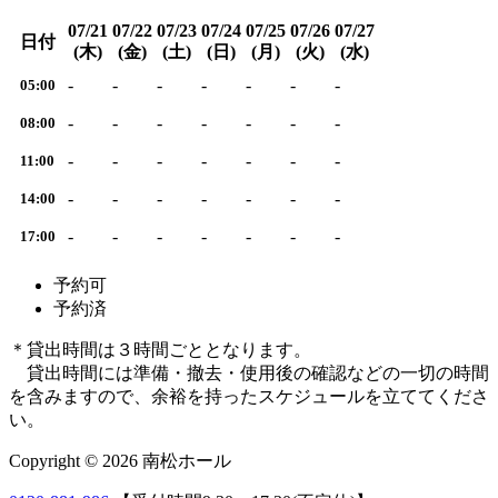
07/21
07/22
07/23
07/24
07/25
07/26
07/27
日付
(木)
(金)
(土)
(日)
(月)
(火)
(水)
-
-
-
-
-
-
-
05:00
-
-
-
-
-
-
-
08:00
-
-
-
-
-
-
-
11:00
-
-
-
-
-
-
-
14:00
-
-
-
-
-
-
-
17:00
予約可
予約済
＊貸出時間は３時間ごととなります。
貸出時間には準備・撤去・使用後の確認などの一切の時間
を含みますので、余裕を持ったスケジュールを立ててくださ
い。
Copyright © 2026 南松ホール