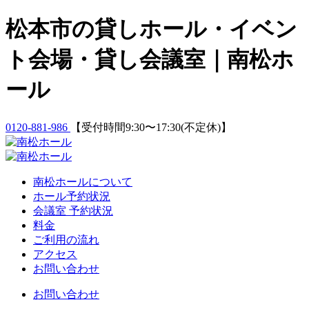
Skip
松本市の貸しホール・イベン
to
content
ト会場・貸し会議室｜南松ホ
ール
0120-881-986
【受付時間9:30〜17:30(不定休)】
南松ホールについて
ホール予約状況
会議室 予約状況
料金
ご利用の流れ
アクセス
お問い合わせ
お問い合わせ