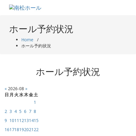
Skip
to
content
ホール予約状況
Home
/
ホール予約状況
ホール予約状況
«
2026-08
»
日
月
火
水
木
金
土
1
2
3
4
5
6
7
8
9
10
11
12
13
14
15
16
17
18
19
20
21
22