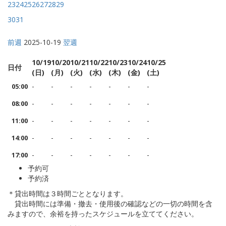
23
24
25
26
27
28
29
30
31
前週
2025-10-19
翌週
10/19
10/20
10/21
10/22
10/23
10/24
10/25
日付
(日)
(月)
(火)
(水)
(木)
(金)
(土)
-
-
-
-
-
-
-
05:00
-
-
-
-
-
-
-
08:00
-
-
-
-
-
-
-
11:00
-
-
-
-
-
-
-
14:00
-
-
-
-
-
-
-
17:00
予約可
予約済
＊貸出時間は３時間ごととなります。
貸出時間には準備・撤去・使用後の確認などの一切の時間を含
みますので、余裕を持ったスケジュールを立ててください。