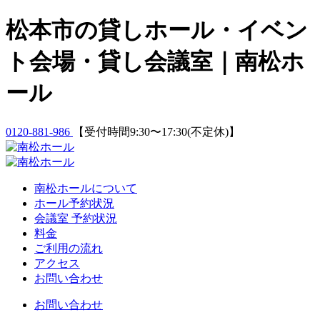
Skip
松本市の貸しホール・イベン
to
content
ト会場・貸し会議室｜南松ホ
ール
0120-881-986
【受付時間9:30〜17:30(不定休)】
南松ホールについて
ホール予約状況
会議室 予約状況
料金
ご利用の流れ
アクセス
お問い合わせ
お問い合わせ