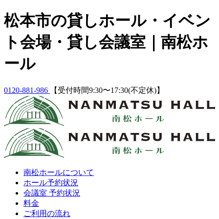
Skip
松本市の貸しホール・イベン
to
content
ト会場・貸し会議室｜南松ホ
ール
0120-881-986
【受付時間9:30〜17:30(不定休)】
南松ホールについて
ホール予約状況
会議室 予約状況
料金
ご利用の流れ