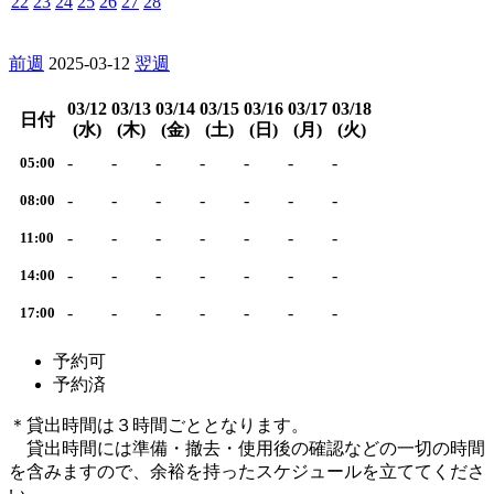
22
23
24
25
26
27
28
前週
2025-03-12
翌週
03/12
03/13
03/14
03/15
03/16
03/17
03/18
日付
(水)
(木)
(金)
(土)
(日)
(月)
(火)
-
-
-
-
-
-
-
05:00
-
-
-
-
-
-
-
08:00
-
-
-
-
-
-
-
11:00
-
-
-
-
-
-
-
14:00
-
-
-
-
-
-
-
17:00
予約可
予約済
＊貸出時間は３時間ごととなります。
貸出時間には準備・撤去・使用後の確認などの一切の時間
を含みますので、余裕を持ったスケジュールを立ててくださ