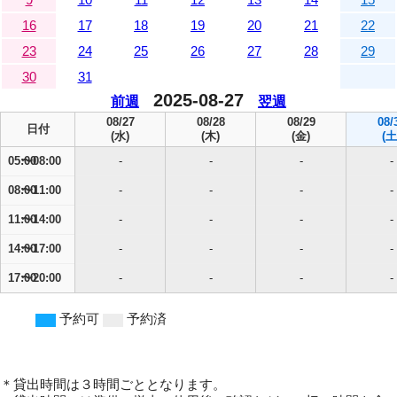
16
17
18
19
20
21
22
23
24
25
26
27
28
29
30
31
2025-08-27
前週
翌週
08/27
08/28
08/29
08/
日付
(水)
(木)
(金)
(土
05:00
-
-
-
-
08:00
-
-
-
-
11:00
-
-
-
-
14:00
-
-
-
-
17:00
-
-
-
-
予約可
予約済
＊貸出時間は３時間ごととなります。