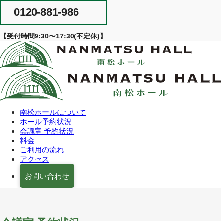
Skip
0120-881-986
to
content
【受付時間9:30〜17:30(不定休)】
南松ホールについて
ホール予約状況
会議室 予約状況
料金
ご利用の流れ
アクセス
お問い合わせ