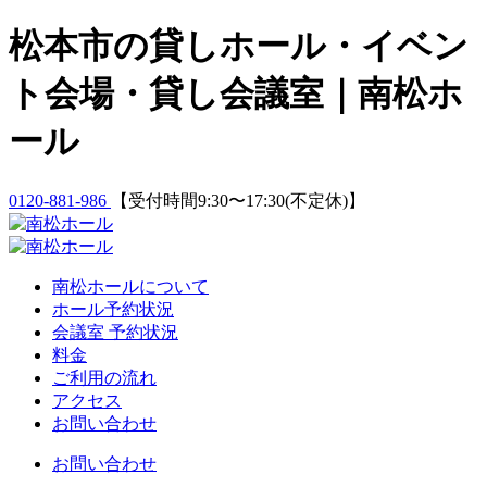
Skip
松本市の貸しホール・イベン
to
content
ト会場・貸し会議室｜南松ホ
ール
0120-881-986
【受付時間9:30〜17:30(不定休)】
南松ホールについて
ホール予約状況
会議室 予約状況
料金
ご利用の流れ
アクセス
お問い合わせ
お問い合わせ