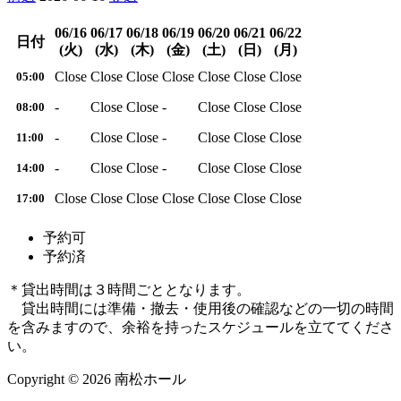
06/16
06/17
06/18
06/19
06/20
06/21
06/22
日付
(火)
(水)
(木)
(金)
(土)
(日)
(月)
Close
Close
Close
Close
Close
Close
Close
05:00
-
Close
Close
-
Close
Close
Close
08:00
-
Close
Close
-
Close
Close
Close
11:00
-
Close
Close
-
Close
Close
Close
14:00
Close
Close
Close
Close
Close
Close
Close
17:00
予約可
予約済
＊貸出時間は３時間ごととなります。
貸出時間には準備・撤去・使用後の確認などの一切の時間
を含みますので、余裕を持ったスケジュールを立ててくださ
い。
Copyright © 2026 南松ホール