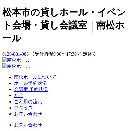
Skip
松本市の貸しホール・イベン
to
content
ト会場・貸し会議室｜南松ホ
ール
0120-881-986
【受付時間9:30〜17:30(不定休)】
南松ホールについて
ホール予約状況
会議室 予約状況
料金
ご利用の流れ
アクセス
お問い合わせ
お問い合わせ