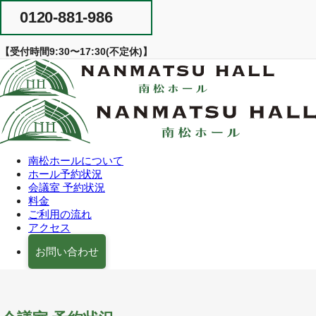
Skip
0120-881-986
to
content
【受付時間9:30〜17:30(不定休)】
南松ホールについて
ホール予約状況
会議室 予約状況
料金
ご利用の流れ
アクセス
お問い合わせ