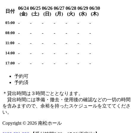
06/24
06/25
06/26
06/27
06/28
06/29
06/30
日付
(金)
(土)
(日)
(月)
(火)
(水)
(木)
-
-
-
-
-
-
-
05:00
-
-
-
-
-
-
-
08:00
-
-
-
-
-
-
-
11:00
-
-
-
-
-
-
-
14:00
-
-
-
-
-
-
-
17:00
予約可
予約済
＊貸出時間は３時間ごととなります。
貸出時間には準備・撤去・使用後の確認などの一切の時間
を含みますので、余裕を持ったスケジュールを立ててくださ
い。
Copyright © 2026 南松ホール