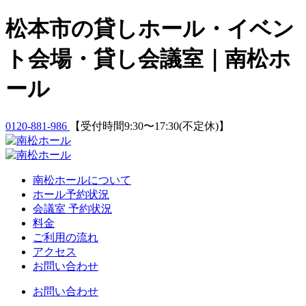
Skip
松本市の貸しホール・イベン
to
content
ト会場・貸し会議室｜南松ホ
ール
0120-881-986
【受付時間9:30〜17:30(不定休)】
南松ホールについて
ホール予約状況
会議室 予約状況
料金
ご利用の流れ
アクセス
お問い合わせ
お問い合わせ