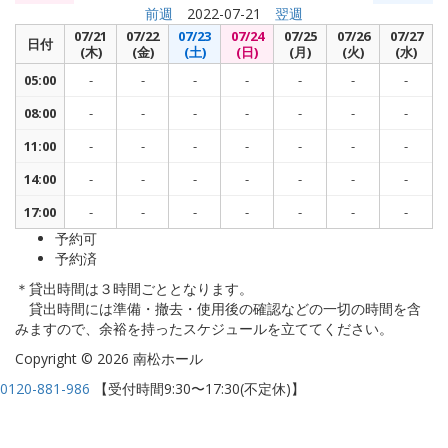
前週
2022-07-21
翌週
07/21
07/22
07/23
07/24
07/25
07/26
07/27
日付
(木)
(金)
(土)
(日)
(月)
(火)
(水)
05:00
-
-
-
-
-
-
-
08:00
-
-
-
-
-
-
-
11:00
-
-
-
-
-
-
-
14:00
-
-
-
-
-
-
-
17:00
-
-
-
-
-
-
-
予約可
予約済
＊貸出時間は３時間ごととなります。
貸出時間には準備・撤去・使用後の確認などの一切の時間を含
みますので、余裕を持ったスケジュールを立ててください。
Copyright © 2026 南松ホール
0120-881-986
【受付時間9:30〜17:30(不定休)】