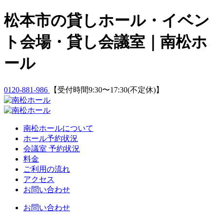
Skip
松本市の貸しホール・イベン
to
content
ト会場・貸し会議室｜南松ホ
ール
0120-881-986
【受付時間9:30〜17:30(不定休)】
南松ホールについて
ホール予約状況
会議室 予約状況
料金
ご利用の流れ
アクセス
お問い合わせ
お問い合わせ