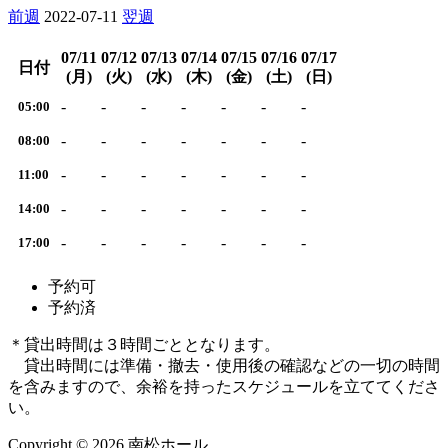
前週
2022-07-11
翌週
07/11
07/12
07/13
07/14
07/15
07/16
07/17
日付
(月)
(火)
(水)
(木)
(金)
(土)
(日)
-
-
-
-
-
-
-
05:00
-
-
-
-
-
-
-
08:00
-
-
-
-
-
-
-
11:00
-
-
-
-
-
-
-
14:00
-
-
-
-
-
-
-
17:00
予約可
予約済
＊貸出時間は３時間ごととなります。
貸出時間には準備・撤去・使用後の確認などの一切の時間
を含みますので、余裕を持ったスケジュールを立ててくださ
い。
Copyright © 2026 南松ホール