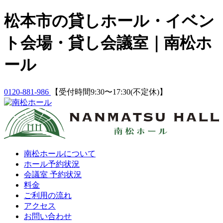
Skip
松本市の貸しホール・イベン
to
content
ト会場・貸し会議室｜南松ホ
ール
0120-881-986
【受付時間9:30〜17:30(不定休)】
南松ホールについて
ホール予約状況
会議室 予約状況
料金
ご利用の流れ
アクセス
お問い合わせ