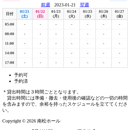
前週
2023-01-21
翌週
01/21
01/22
01/23
01/24
01/25
01/26
01/27
日付
(土)
(日)
(月)
(火)
(水)
(木)
(金)
05:00
-
-
-
-
-
-
-
08:00
-
-
-
-
-
-
-
11:00
-
-
-
-
-
-
-
14:00
-
-
-
-
-
-
-
17:00
-
-
-
-
-
-
-
予約可
予約済
＊貸出時間は３時間ごととなります。
貸出時間には準備・撤去・使用後の確認などの一切の時間
を含みますので、余裕を持ったスケジュールを立ててくださ
い。
Copyright © 2026 南松ホール