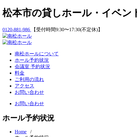
Skip
松本市の貸しホール・イベン
to
content
0120-881-986
【受付時間9:30〜17:30(不定休)】
南松ホールについて
ホール予約状況
会議室 予約状況
料金
ご利用の流れ
アクセス
お問い合わせ
お問い合わせ
ホール予約状況
Home
/