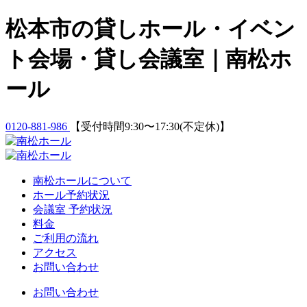
Skip
松本市の貸しホール・イベン
to
content
ト会場・貸し会議室｜南松ホ
ール
0120-881-986
【受付時間9:30〜17:30(不定休)】
南松ホールについて
ホール予約状況
会議室 予約状況
料金
ご利用の流れ
アクセス
お問い合わせ
お問い合わせ