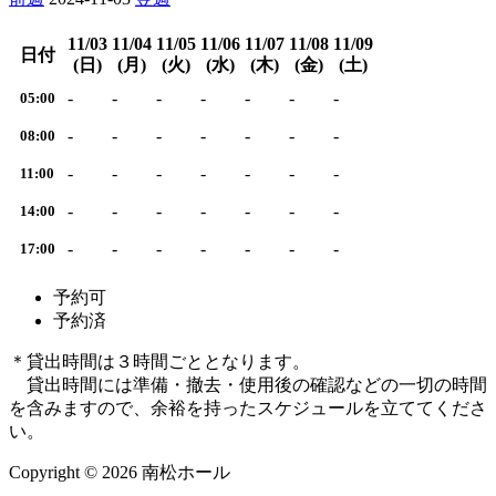
11/03
11/04
11/05
11/06
11/07
11/08
11/09
日付
(日)
(月)
(火)
(水)
(木)
(金)
(土)
-
-
-
-
-
-
-
05:00
-
-
-
-
-
-
-
08:00
-
-
-
-
-
-
-
11:00
-
-
-
-
-
-
-
14:00
-
-
-
-
-
-
-
17:00
予約可
予約済
＊貸出時間は３時間ごととなります。
貸出時間には準備・撤去・使用後の確認などの一切の時間
を含みますので、余裕を持ったスケジュールを立ててくださ
い。
Copyright © 2026 南松ホール