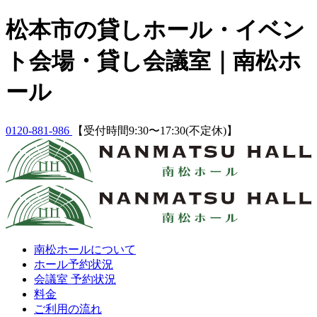
Skip
松本市の貸しホール・イベン
to
content
ト会場・貸し会議室｜南松ホ
ール
0120-881-986
【受付時間9:30〜17:30(不定休)】
南松ホールについて
ホール予約状況
会議室 予約状況
料金
ご利用の流れ