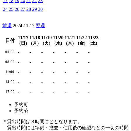
17
18
19
20
21
22
23
24
25
26
27
28
29
30
前週
2024-11-17
翌週
11/17
11/18
11/19
11/20
11/21
11/22
11/23
日付
(日)
(月)
(火)
(水)
(木)
(金)
(土)
-
-
-
-
-
-
-
05:00
-
-
-
-
-
-
-
08:00
-
-
-
-
-
-
-
11:00
-
-
-
-
-
-
-
14:00
-
-
-
-
-
-
-
17:00
予約可
予約済
＊貸出時間は３時間ごととなります。
貸出時間には準備・撤去・使用後の確認などの一切の時間