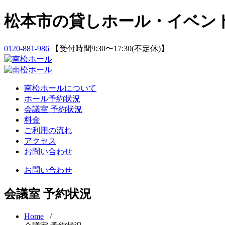
Skip
松本市の貸しホール・イベン
to
content
0120-881-986
【受付時間9:30〜17:30(不定休)】
南松ホールについて
ホール予約状況
会議室 予約状況
料金
ご利用の流れ
アクセス
お問い合わせ
お問い合わせ
会議室 予約状況
Home
/