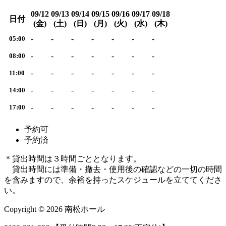
09/12
09/13
09/14
09/15
09/16
09/17
09/18
日付
(金)
(土)
(日)
(月)
(火)
(水)
(木)
-
-
-
-
-
-
-
05:00
-
-
-
-
-
-
-
08:00
-
-
-
-
-
-
-
11:00
-
-
-
-
-
-
-
14:00
-
-
-
-
-
-
-
17:00
予約可
予約済
＊貸出時間は３時間ごととなります。
貸出時間には準備・撤去・使用後の確認などの一切の時間
を含みますので、余裕を持ったスケジュールを立ててくださ
い。
Copyright © 2026 南松ホール