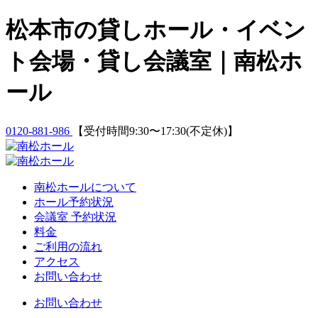
Skip
松本市の貸しホール・イベン
to
content
ト会場・貸し会議室｜南松ホ
ール
0120-881-986
【受付時間9:30〜17:30(不定休)】
南松ホールについて
ホール予約状況
会議室 予約状況
料金
ご利用の流れ
アクセス
お問い合わせ
お問い合わせ