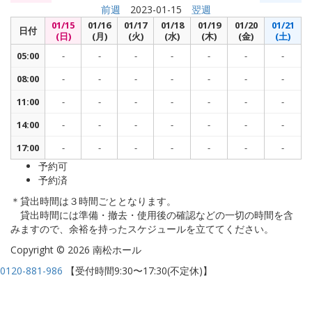
前週
2023-01-15
翌週
01/15
01/16
01/17
01/18
01/19
01/20
01/21
日付
(日)
(月)
(火)
(水)
(木)
(金)
(土)
05:00
-
-
-
-
-
-
-
08:00
-
-
-
-
-
-
-
11:00
-
-
-
-
-
-
-
14:00
-
-
-
-
-
-
-
17:00
-
-
-
-
-
-
-
予約可
予約済
＊貸出時間は３時間ごととなります。
貸出時間には準備・撤去・使用後の確認などの一切の時間を含
みますので、余裕を持ったスケジュールを立ててください。
Copyright © 2026 南松ホール
0120-881-986
【受付時間9:30〜17:30(不定休)】