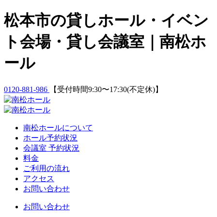
Skip
松本市の貸しホール・イベン
to
content
ト会場・貸し会議室｜南松ホ
ール
0120-881-986
【受付時間9:30〜17:30(不定休)】
南松ホールについて
ホール予約状況
会議室 予約状況
料金
ご利用の流れ
アクセス
お問い合わせ
お問い合わせ