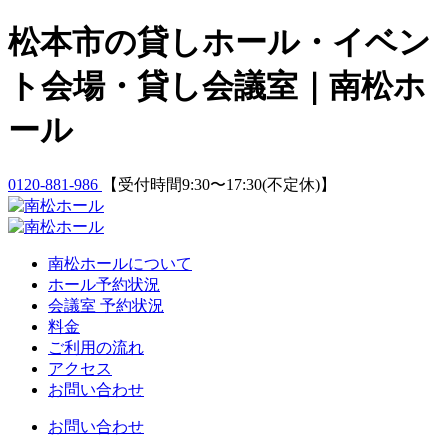
Skip
松本市の貸しホール・イベン
to
content
ト会場・貸し会議室｜南松ホ
ール
0120-881-986
【受付時間9:30〜17:30(不定休)】
南松ホールについて
ホール予約状況
会議室 予約状況
料金
ご利用の流れ
アクセス
お問い合わせ
お問い合わせ