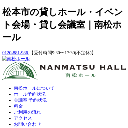
Skip
松本市の貸しホール・イベン
to
content
ト会場・貸し会議室｜南松ホ
ール
0120-881-986
【受付時間9:30〜17:30(不定休)】
南松ホールについて
ホール予約状況
会議室 予約状況
料金
ご利用の流れ
アクセス
お問い合わせ