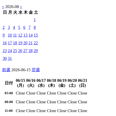
«
2026-08
»
日
月
火
水
木
金
土
1
2
3
4
5
6
7
8
9
10
11
12
13
14
15
16
17
18
19
20
21
22
23
24
25
26
27
28
29
30
31
前週
2026-06-15
翌週
06/15
06/16
06/17
06/18
06/19
06/20
06/21
日付
(月)
(火)
(水)
(木)
(金)
(土)
(日)
Close
Close
Close
Close
Close
Close
Close
05:00
Close
Close
Close
Close
Close
Close
Close
08:00
Close
Close
Close
Close
Close
Close
Close
11:00