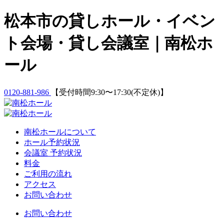
Skip
松本市の貸しホール・イベン
to
content
ト会場・貸し会議室｜南松ホ
ール
0120-881-986
【受付時間9:30〜17:30(不定休)】
南松ホールについて
ホール予約状況
会議室 予約状況
料金
ご利用の流れ
アクセス
お問い合わせ
お問い合わせ