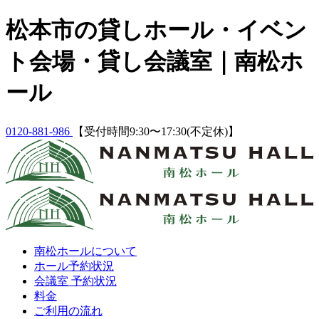
Skip
松本市の貸しホール・イベン
to
content
ト会場・貸し会議室｜南松ホ
ール
0120-881-986
【受付時間9:30〜17:30(不定休)】
南松ホールについて
ホール予約状況
会議室 予約状況
料金
ご利用の流れ