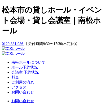
Skip
松本市の貸しホール・イベン
to
content
ト会場・貸し会議室｜南松ホ
ール
0120-881-986
【受付時間9:30〜17:30(不定休)】
南松ホールについて
ホール予約状況
会議室 予約状況
料金
ご利用の流れ
アクセス
お問い合わせ
お問い合わせ