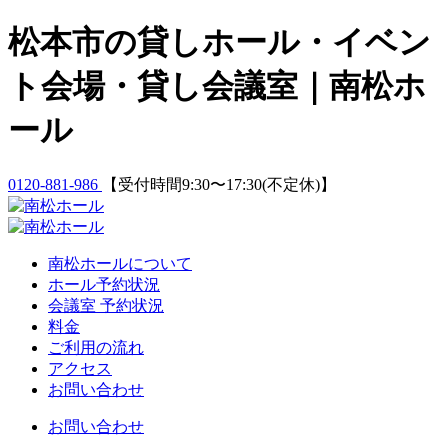
Skip
松本市の貸しホール・イベン
to
content
ト会場・貸し会議室｜南松ホ
ール
0120-881-986
【受付時間9:30〜17:30(不定休)】
南松ホールについて
ホール予約状況
会議室 予約状況
料金
ご利用の流れ
アクセス
お問い合わせ
お問い合わせ