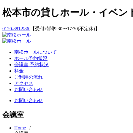
Skip
松本市の貸しホール・イベン
to
content
0120-881-986
【受付時間9:30〜17:30(不定休)】
南松ホールについて
ホール予約状況
会議室 予約状況
料金
ご利用の流れ
アクセス
お問い合わせ
お問い合わせ
会議室
Home
/