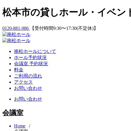
Skip
松本市の貸しホール・イベン
to
content
0120-881-986
【受付時間9:30〜17:30(不定休)】
南松ホールについて
ホール予約状況
会議室 予約状況
料金
ご利用の流れ
アクセス
お問い合わせ
お問い合わせ
会議室
Home
/