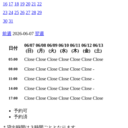
16
17
18
19
20
21
22
23
24
25
26
27
28
29
30
31
前週
2026-06-07
翌週
06/07
06/08
06/09
06/10
06/11
06/12
06/13
日付
(日)
(月)
(火)
(水)
(木)
(金)
(土)
Close
Close
Close
Close
Close
Close
Close
05:00
Close
Close
Close
Close
Close
Close
-
08:00
Close
Close
Close
Close
Close
Close
-
11:00
Close
Close
Close
Close
Close
Close
-
14:00
Close
Close
Close
Close
Close
Close
Close
17:00
予約可
予約済
＊貸出時間は３時間ごととなります。