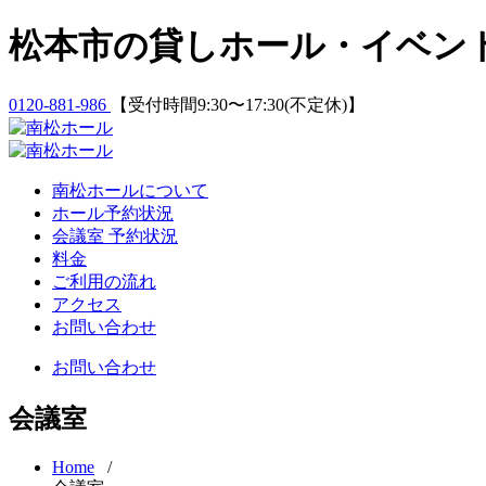
Skip
松本市の貸しホール・イベン
to
content
0120-881-986
【受付時間9:30〜17:30(不定休)】
南松ホールについて
ホール予約状況
会議室 予約状況
料金
ご利用の流れ
アクセス
お問い合わせ
お問い合わせ
会議室
Home
/