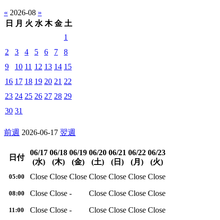
«
2026-08
»
日
月
火
水
木
金
土
1
2
3
4
5
6
7
8
9
10
11
12
13
14
15
16
17
18
19
20
21
22
23
24
25
26
27
28
29
30
31
前週
2026-06-17
翌週
06/17
06/18
06/19
06/20
06/21
06/22
06/23
日付
(水)
(木)
(金)
(土)
(日)
(月)
(火)
Close
Close
Close
Close
Close
Close
Close
05:00
Close
Close
-
Close
Close
Close
Close
08:00
Close
Close
-
Close
Close
Close
Close
11:00