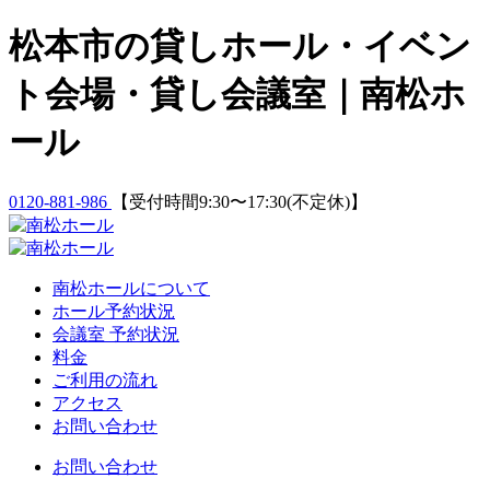
Skip
松本市の貸しホール・イベン
to
content
ト会場・貸し会議室｜南松ホ
ール
0120-881-986
【受付時間9:30〜17:30(不定休)】
南松ホールについて
ホール予約状況
会議室 予約状況
料金
ご利用の流れ
アクセス
お問い合わせ
お問い合わせ