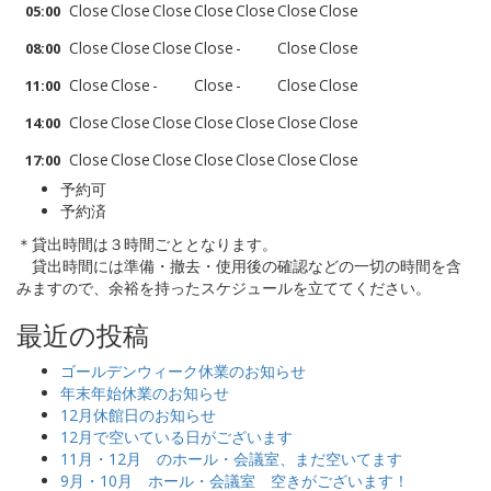
Close
Close
Close
Close
Close
Close
Close
05:00
Close
Close
Close
Close
-
Close
Close
08:00
Close
Close
-
Close
-
Close
Close
11:00
Close
Close
Close
Close
Close
Close
Close
14:00
Close
Close
Close
Close
Close
Close
Close
17:00
予約可
予約済
＊貸出時間は３時間ごととなります。
貸出時間には準備・撤去・使用後の確認などの一切の時間を含
みますので、余裕を持ったスケジュールを立ててください。
最近の投稿
ゴールデンウィーク休業のお知らせ
年末年始休業のお知らせ
12月休館日のお知らせ
12月で空いている日がございます
11月・12月 のホール・会議室、まだ空いてます
9月・10月 ホール・会議室 空きがございます！