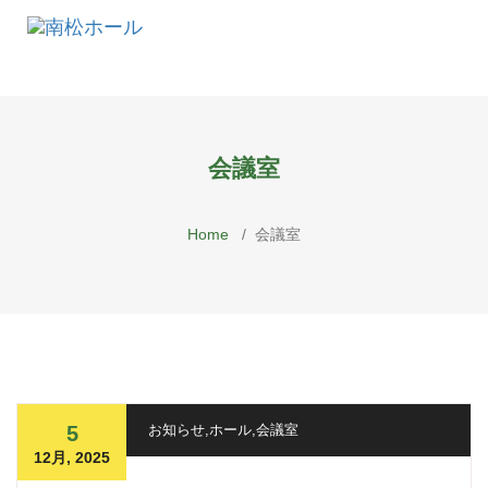
Skip
to
content
会議室
Home
/
会議室
5
お知らせ
,
ホール
,
会議室
12月, 2025