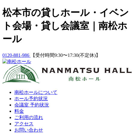
Skip
松本市の貸しホール・イベン
to
content
ト会場・貸し会議室｜南松ホ
ール
0120-881-986
【受付時間9:30〜17:30(不定休)】
南松ホールについて
ホール予約状況
会議室 予約状況
料金
ご利用の流れ
アクセス
お問い合わせ