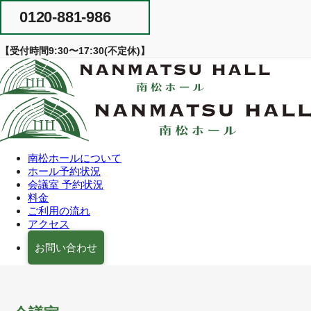
Skip
0120-881-986
to
content
【受付時間9:30〜17:30(不定休)】
南松ホールについて
ホール予約状況
会議室 予約状況
料金
ご利用の流れ
アクセス
お問い合わせ