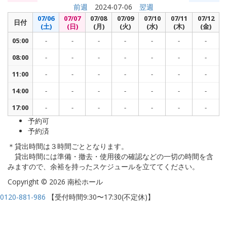
前週
2024-07-06
翌週
07/06
07/07
07/08
07/09
07/10
07/11
07/12
日付
(土)
(日)
(月)
(火)
(水)
(木)
(金)
05:00
-
-
-
-
-
-
-
08:00
-
-
-
-
-
-
-
11:00
-
-
-
-
-
-
-
14:00
-
-
-
-
-
-
-
17:00
-
-
-
-
-
-
-
予約可
予約済
＊貸出時間は３時間ごととなります。
貸出時間には準備・撤去・使用後の確認などの一切の時間を含
みますので、余裕を持ったスケジュールを立ててください。
Copyright © 2026 南松ホール
0120-881-986
【受付時間9:30〜17:30(不定休)】