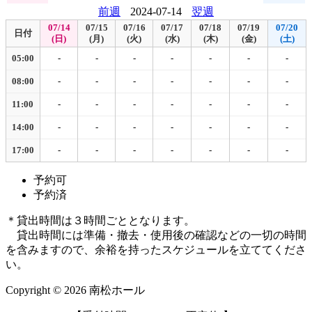
前週
2024-07-14
翌週
07/14
07/15
07/16
07/17
07/18
07/19
07/20
日付
(日)
(月)
(火)
(水)
(木)
(金)
(土)
05:00
-
-
-
-
-
-
-
08:00
-
-
-
-
-
-
-
11:00
-
-
-
-
-
-
-
14:00
-
-
-
-
-
-
-
17:00
-
-
-
-
-
-
-
予約可
予約済
＊貸出時間は３時間ごととなります。
貸出時間には準備・撤去・使用後の確認などの一切の時間
を含みますので、余裕を持ったスケジュールを立ててくださ
い。
Copyright © 2026 南松ホール