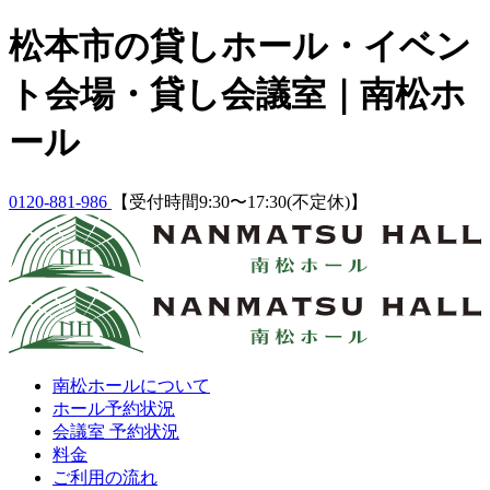
Skip
松本市の貸しホール・イベン
to
content
ト会場・貸し会議室｜南松ホ
ール
0120-881-986
【受付時間9:30〜17:30(不定休)】
南松ホールについて
ホール予約状況
会議室 予約状況
料金
ご利用の流れ