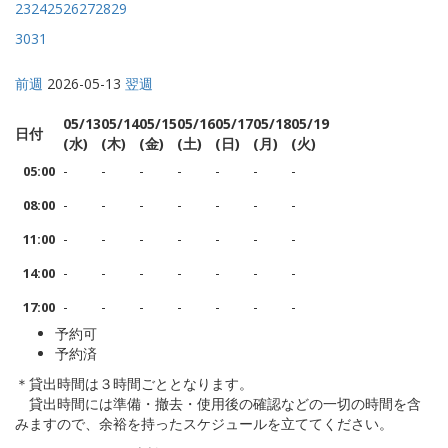
23
24
25
26
27
28
29
30
31
前週
2026-05-13
翌週
05/13
05/14
05/15
05/16
05/17
05/18
05/19
日付
(水)
(木)
(金)
(土)
(日)
(月)
(火)
-
-
-
-
-
-
-
05:00
-
-
-
-
-
-
-
08:00
-
-
-
-
-
-
-
11:00
-
-
-
-
-
-
-
14:00
-
-
-
-
-
-
-
17:00
予約可
予約済
＊貸出時間は３時間ごととなります。
貸出時間には準備・撤去・使用後の確認などの一切の時間を含
みますので、余裕を持ったスケジュールを立ててください。