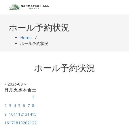
Skip
to
content
ホール予約状況
Home
/
ホール予約状況
ホール予約状況
«
2026-08
»
日
月
火
水
木
金
土
1
2
3
4
5
6
7
8
9
10
11
12
13
14
15
16
17
18
19
20
21
22