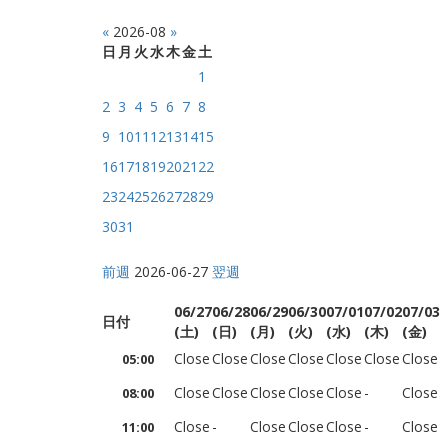
«
2026-08
»
日
月
火
水
木
金
土
1
2
3
4
5
6
7
8
9
10
11
12
13
14
15
16
17
18
19
20
21
22
23
24
25
26
27
28
29
30
31
前週
2026-06-27
翌週
06/27
06/28
06/29
06/30
07/01
07/02
07/03
日付
(土)
(日)
(月)
(火)
(水)
(木)
(金)
Close
Close
Close
Close
Close
Close
Close
05:00
Close
Close
Close
Close
Close
-
Close
08:00
Close
-
Close
Close
Close
-
Close
11:00