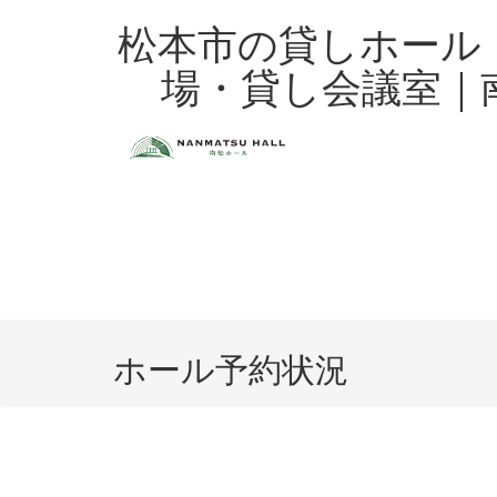
Skip
松本市の貸しホール
to
content
場・貸し会議室｜
ホール予約状況