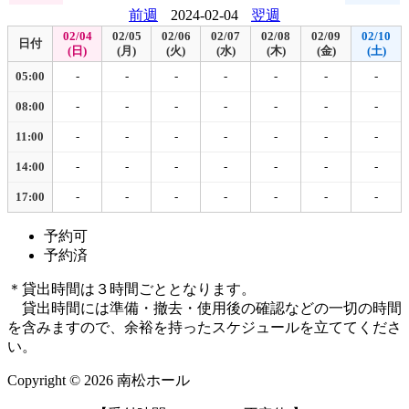
前週
2024-02-04
翌週
02/04
02/05
02/06
02/07
02/08
02/09
02/10
日付
(日)
(月)
(火)
(水)
(木)
(金)
(土)
05:00
-
-
-
-
-
-
-
08:00
-
-
-
-
-
-
-
11:00
-
-
-
-
-
-
-
14:00
-
-
-
-
-
-
-
17:00
-
-
-
-
-
-
-
予約可
予約済
＊貸出時間は３時間ごととなります。
貸出時間には準備・撤去・使用後の確認などの一切の時間
を含みますので、余裕を持ったスケジュールを立ててくださ
い。
Copyright © 2026 南松ホール