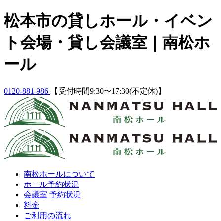
Skip
松本市の貸しホール・イベン
to
content
ト会場・貸し会議室｜南松ホ
ール
0120-881-986
【受付時間9:30〜17:30(不定休)】
南松ホールについて
ホール予約状況
会議室 予約状況
料金
ご利用の流れ