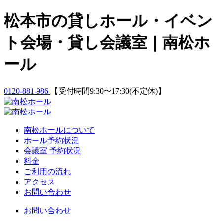
Skip
松本市の貸しホール・イベン
to
content
ト会場・貸し会議室｜南松ホ
ール
0120-881-986
【受付時間9:30〜17:30(不定休)】
南松ホールについて
ホール予約状況
会議室 予約状況
料金
ご利用の流れ
アクセス
お問い合わせ
お問い合わせ