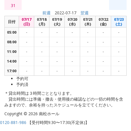
31
前週
2022-07-17
翌週
07/17
07/18
07/19
07/20
07/21
07/22
07/23
日付
(日)
(月)
(火)
(水)
(木)
(金)
(土)
05:00
-
-
-
-
-
-
-
08:00
-
-
-
-
-
-
-
11:00
-
-
-
-
-
-
-
14:00
-
-
-
-
-
-
-
17:00
-
-
-
-
-
-
-
予約可
予約済
＊貸出時間は３時間ごととなります。
貸出時間には準備・撤去・使用後の確認などの一切の時間を含
みますので、余裕を持ったスケジュールを立ててください。
Copyright © 2026 南松ホール
0120-881-986
【受付時間9:30〜17:30(不定休)】