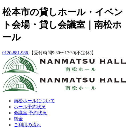
Skip
松本市の貸しホール・イベン
to
content
ト会場・貸し会議室｜南松ホ
ール
0120-881-986
【受付時間9:30〜17:30(不定休)】
南松ホールについて
ホール予約状況
会議室 予約状況
料金
ご利用の流れ