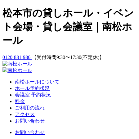
Skip
松本市の貸しホール・イベン
to
content
ト会場・貸し会議室｜南松ホ
ール
0120-881-986
【受付時間9:30〜17:30(不定休)】
南松ホールについて
ホール予約状況
会議室 予約状況
料金
ご利用の流れ
アクセス
お問い合わせ
お問い合わせ