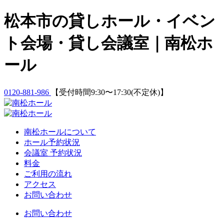
Skip
松本市の貸しホール・イベン
to
content
ト会場・貸し会議室｜南松ホ
ール
0120-881-986
【受付時間9:30〜17:30(不定休)】
南松ホールについて
ホール予約状況
会議室 予約状況
料金
ご利用の流れ
アクセス
お問い合わせ
お問い合わせ