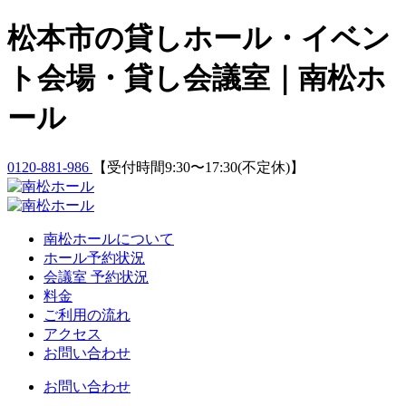
Skip
松本市の貸しホール・イベン
to
content
ト会場・貸し会議室｜南松ホ
ール
0120-881-986
【受付時間9:30〜17:30(不定休)】
南松ホールについて
ホール予約状況
会議室 予約状況
料金
ご利用の流れ
アクセス
お問い合わせ
お問い合わせ