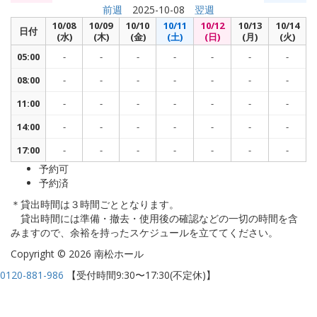
前週
2025-10-08
翌週
10/08
10/09
10/10
10/11
10/12
10/13
10/14
日付
(水)
(木)
(金)
(土)
(日)
(月)
(火)
05:00
-
-
-
-
-
-
-
08:00
-
-
-
-
-
-
-
11:00
-
-
-
-
-
-
-
14:00
-
-
-
-
-
-
-
17:00
-
-
-
-
-
-
-
予約可
予約済
＊貸出時間は３時間ごととなります。
貸出時間には準備・撤去・使用後の確認などの一切の時間を含
みますので、余裕を持ったスケジュールを立ててください。
Copyright © 2026 南松ホール
0120-881-986
【受付時間9:30〜17:30(不定休)】