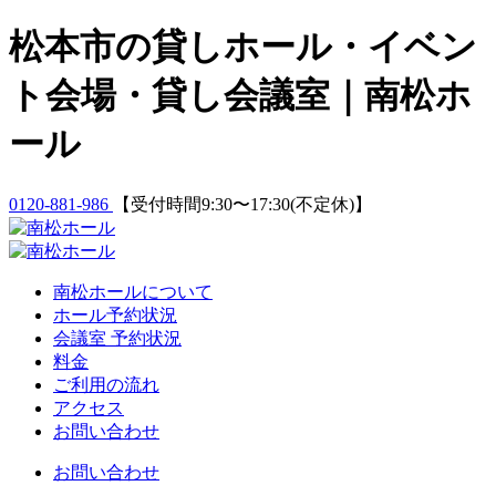
Skip
松本市の貸しホール・イベン
to
content
ト会場・貸し会議室｜南松ホ
ール
0120-881-986
【受付時間9:30〜17:30(不定休)】
南松ホールについて
ホール予約状況
会議室 予約状況
料金
ご利用の流れ
アクセス
お問い合わせ
お問い合わせ