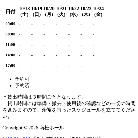
10/18
10/19
10/20
10/21
10/22
10/23
10/24
日付
(土)
(日)
(月)
(火)
(水)
(木)
(金)
-
-
-
-
-
-
-
05:00
-
-
-
-
-
-
-
08:00
-
-
-
-
-
-
-
11:00
-
-
-
-
-
-
-
14:00
-
-
-
-
-
-
-
17:00
予約可
予約済
＊貸出時間は３時間ごととなります。
貸出時間には準備・撤去・使用後の確認などの一切の時間
を含みますので、余裕を持ったスケジュールを立ててくださ
い。
Copyright © 2026 南松ホール